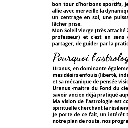
bon tour d’horizons sportifs, 
allie avec merveille la dynamiqu
un centrage en soi, une puiss
lâcher prise.
Mon Soleil vierge (très attaché à
professeur) et c’est en sens 
partager, de guider par la prati
Pourquoi l’astrolo
Uranus, en dominante égalemen
mes désirs enfouis (liberté, ind
et sa mécanique de pensée visi
Uranus -maitre du Fond du ciel 
savoir ancien déjà pratiqué au
Ma vision de l'astrologie est 
spirituelle cherchant la résilien
Je porte de ce fait, un intérêt
notre plan de route, nos progr