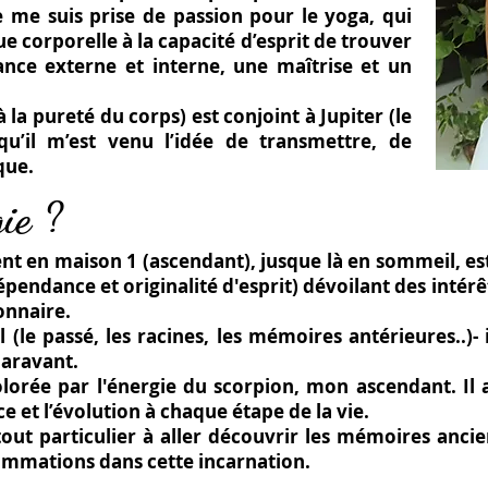
je me suis prise de passion pour le yoga, qui
e corporelle à la capacité d’esprit de trouver
ance externe et interne, une maîtrise et un
 la pureté du corps) est conjoint à Jupiter (le
qu’il m’est venu l’idée de transmettre, de
que.
gie ?
t en maison 1 (ascendant), jusque là en sommeil, es
épendance et originalité d'esprit) dévoilant des intérê
onnaire.
(le passé, les racines, les mémoires antérieures..)- 
paravant.
colorée par l'énergie du scorpion, mon ascendant. Il
ce et l’évolution à chaque étape de la vie.
 tout particulier à aller découvrir les mémoires anci
ammations dans cette incarnation.