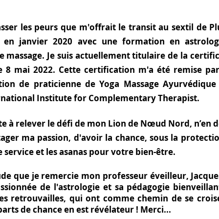
ser les peurs que m'offrait le transit au sextil de Pl
e en
janvier 2020
avec une formation en astrologi
 massage. Je suis actuellement titulaire de la certifi
 8 mai 2022. Cette certification m'a été remise par 
ation de
praticienne de Yoga Massage Ayurvédique
nternational Institute for Complementary Therapist.
te à relever le défi de mon Lion de Nœud Nord, n’en dé
ger ma passion, d'avoir la chance, sous la protectio
e service et les asanas pour votre bien-être.
ude que je remercie mon professeur éveilleur,
Jacques
passionnée de l'astrologie et sa pédagogie bienveilla
 retrouvailles, qui ont comme chemin de se croiser 
rts de chance en est révélateur ! Merci...